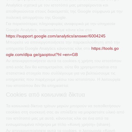
Analytics σχετικά με τον ιστοτόπό μας μεταφέρονται και
αποθηκεύονται στους διακομιστές της Google σύμφωνα με την
πολιτική απορρήτου της Google.
Για περισσότερες πληροφορίες αναφορικά με την υπηρεσία
Google Analytics, παρακαλούμε κάντε κλικ στο
https://support.google.com/analytics/answer/6004245
Μπορείτε να απενεργοποιήσετε την παρακολούθηση από την
υπηρεσία Google Analytics κάνοντας κλικ στο
https://tools.go
ogle.com/dlpa ge/gaoptout?hl =en=GB
Αν απενεργοποιήσετε αυτά τα cookies η χρήση του ιστοτόπου
από εσάς δεν θα καταμετρείται, ούτε θα χρησιμοποιείται στα
στατιστικά στοιχεία που συλλέγουμε για να βελτιώσουμε τις
υπηρεσίες που παρέχουμε μέσω του ιστοτόπου. Η λειτουργία
του ιστοτόπου δεν θα επηρεαστεί.
Cookies από κοινωνικά δίκτυα
Τα κοινωνικά δίκτυα τρίτων μερών μπορούν να τοποθετήσουν
cookies στη συσκευή σας αν επιλέξετε να μοιραστείτε υλικό από
τον ιστότοπό μας με αυτά, κάνοντας κλικ σε ένα από τα
ενσωματωμένα πλήκτρα με τίτλο «Κοινή χρήση» (share).
Αν απενεργοποιήσετε αυτά τα cookies, η λειτουργία «Κοινή