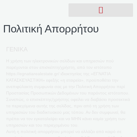
Πολιτική Απορρήτου
ΓΕΝΙΚΑ
Η χρήση των ηλεκτρονικών σελίδων και υπηρεσιών πού
παρέχονται στον επισκέπτη/χρήστη, από τον ιστότοπο
https://egnatiarealestate.gr/ ιδιοκτησίας της «ΕΓΝΑΤΙΑ
ΚΑΤΑΣΚΕΥΑΣΤΙΚΗ» εφεξής «η εταιρεία», προϋποθέτει την
ανεπιφύλακτη συμφωνία σας με την Πολιτική Απορρήτου περί
Προστασίας Προσωπικών Δεδομένων του παρόντος ιστότοπου.
Συνεπώς, ο επισκέπτης/χρήστης οφείλει να διαβάσει προσεκτικά
τα περιεχόμενα αυτής της σελίδας, πριν από τη χρήση των
υπηρεσιών του διαδικτυακού μας τόπου. Αν δεν συμφωνεί, θα
πρέπει να τον εγκαταλείψει και να ΜΗΝ κάνει καμία χρήση των
υπηρεσιών και του περιεχομένου του.
Αυτή η πολιτική απορρήτου μπορεί να αλλάζει από καιρό σε