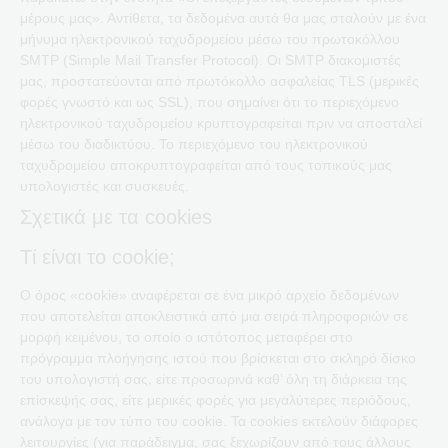
μέρους μας». Αντίθετα, τα δεδομένα αυτά θα μας σταλούν με ένα
μήνυμα ηλεκτρονικού ταχυδρομείου μέσω του πρωτοκόλλου
SMTP (Simple Mail Transfer Protocol). Οι SMTP διακομιστές
μας, προστατεύονται από πρωτόκολλο ασφαλείας TLS (μερικές
φορές γνωστό και ως SSL), που σημαίνει ότι το περιεχόμενο
ηλεκτρονικού ταχυδρομείου κρυπτογραφείται πριν να αποσταλεί
μέσω του διαδικτύου. Το περιεχόμενο του ηλεκτρονικού
ταχυδρομείου αποκρυπτογραφείται από τους τοπικούς μας
υπολογιστές και συσκευές.
Σχετικά με τα cookies
Τί είναι το cookie;
Ο όρος «cookie» αναφέρεται σε ένα μικρό αρχείο δεδομένων
που αποτελείται αποκλειστικά από μια σειρά πληροφοριών σε
μορφή κειμένου, το οποίο ο ιστότοπος μεταφέρει στο
πρόγραμμα πλοήγησης ιστού που βρίσκεται στο σκληρό δίσκο
του υπολογιστή σας, είτε προσωρινά καθ’ όλη τη διάρκεια της
επίσκεψής σας, είτε μερικές φορές για μεγαλύτερες περιόδους,
ανάλογα με τον τύπο του cookie. Τα cookies εκτελούν διάφορες
λειτουργίες (για παράδειγμα, σας ξεχωρίζουν από τους άλλους