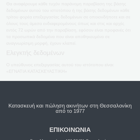
Θα αναφέρουμε κάθε τυχόν παράνομη παραβίαση της βάσης
δεδομένων αυτού του ιστοτόπου ή της βάσης δεδομένων κάθε
τρίτου φορέα επεξεργασίας δεδομένων σε οποιονδήποτε και σε
όλους τους άμεσα ενδιαφερομένους όπως και στις και αρχές
εντός 72 ωρών από την παραβίαση, εφόσον είναι προφανές ότι
τα προσωπικά δεδομένα που είναι αποθηκευμένα σε
αναγνωρίσιμη μορφή, έχουν κλαπεί.
Ελεγκτής δεδομένων
Ο υπεύθυνος επεξεργασίας αυτού του ιστότοπου είναι:
«ΕΓΝΑΤΙΑ ΚΑΤΑΣΚΕΥΑΣΤΙΚΗ»
Κατασκευή και πώληση ακινήτων στη Θεσσαλονίκη
από το 1977
ΕΠΙΚΟΙΝΩΝΙΑ