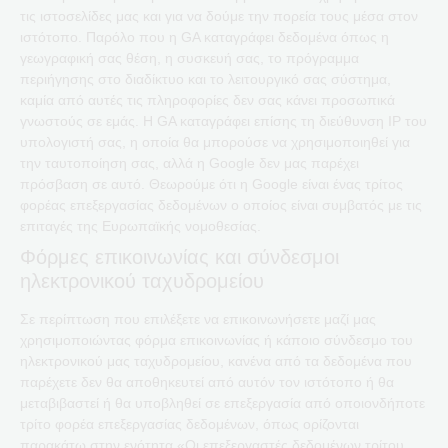
τις ιστοσελίδες μας και για να δούμε την πορεία τους μέσα στον
ιστότοπο. Παρόλο που η GA καταγράφει δεδομένα όπως η
γεωγραφική σας θέση, η συσκευή σας, το πρόγραμμα
περιήγησης στο διαδίκτυο και το λειτουργικό σας σύστημα,
καμία από αυτές τις πληροφορίες δεν σας κάνει προσωπικά
γνωστούς σε εμάς. Η GA καταγράφει επίσης τη διεύθυνση IP του
υπολογιστή σας, η οποία θα μπορούσε να χρησιμοποιηθεί για
την ταυτοποίηση σας, αλλά η Google δεν μας παρέχει
πρόσβαση σε αυτό. Θεωρούμε ότι η Google είναι ένας τρίτος
φορέας επεξεργασίας δεδομένων ο οποίος είναι συμβατός με τις
επιταγές της Ευρωπαϊκής νομοθεσίας.
Φόρμες επικοινωνίας και σύνδεσμοι
ηλεκτρονικού ταχυδρομείου
Σε περίπτωση που επιλέξετε να επικοινωνήσετε μαζί μας
χρησιμοποιώντας φόρμα επικοινωνίας ή κάποιο σύνδεσμο του
ηλεκτρονικού μας ταχυδρομείου, κανένα από τα δεδομένα που
παρέχετε δεν θα αποθηκευτεί από αυτόν τον ιστότοπο ή θα
μεταβιβαστεί ή θα υποβληθεί σε επεξεργασία από οποιονδήποτε
τρίτο φορέα επεξεργασίας δεδομένων, όπως ορίζονται
παρακάτω στην ενότητα «Οι επεξεργαστές δεδομένων τρίτου