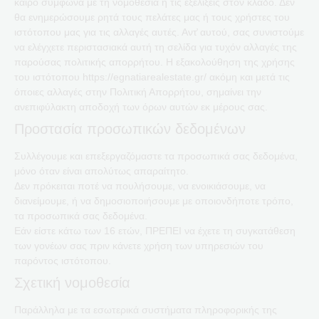
καιρό σύμφωνα με τη νομοθεσία ή τις εξελίξεις στον κλάδο. Δεν
θα ενημερώσουμε ρητά τους πελάτες μας ή τους χρήστες του
ιστότοπου μας για τις αλλαγές αυτές. Αντ̓ αυτού, σας συνιστούμε
να ελέγχετε περιστασιακά αυτή τη σελίδα για τυχόν αλλαγές της
παρούσας πολιτικής απορρήτου. Η εξακολούθηση της χρήσης
του ιστότοπου https://egnatiarealestate.gr/ ακόμη και μετά τις
όποιες αλλαγές στην Πολιτική Απορρήτου, σημαίνει την
ανεπιφύλακτη αποδοχή των όρων αυτών εκ μέρους σας.
Προστασία προσωπικών δεδομένων
Συλλέγουμε και επεξεργαζόμαστε τα προσωπικά σας δεδομένα,
μόνο όταν είναι απολύτως απαραίτητο.
Δεν πρόκειται ποτέ να πουλήσουμε, να ενοικιάσουμε, να
διανείμουμε, ή να δημοσιοποιήσουμε με οποιονδήποτε τρόπο,
τα προσωπικά σας δεδομένα.
Εάν είστε κάτω των 16 ετών, ΠΡΕΠΕΙ να έχετε τη συγκατάθεση
των γονέων σας πριν κάνετε χρήση των υπηρεσιών του
παρόντος ιστότοπου.
Σχετική νομοθεσία
Παράλληλα με τα εσωτερικά συστήματα πληροφορικής της